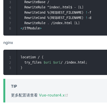
  RewriteBase /

3
  RewriteRule ^index
\
.html$ - 
[
L
]
4
  RewriteCond %
{
REQUEST_FILENAME
}
!
-f

5
  RewriteCond %
{
REQUEST_FILENAME
}
!
-d

6
  RewriteRule 
.
 /index.html 
[
L
]
7
<
/IfModule
>
8
nginx
location / 
{
1
  try_files 
$uri
$uri
/ /index.html
;
2
}
3
TIP
(opens new window)
更多配置请查看
Vue-router4.x