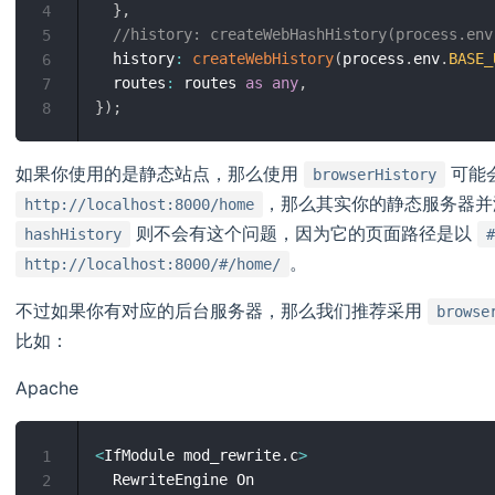
}
,
4
//history: createWebHashHistory(process.env
5
  history
:
createWebHistory
(
process
.
env
.
BASE_
6
  routes
:
 routes 
as
any
,
7
}
)
;
8
如果你使用的是静态站点，那么使用
可能
browserHistory
，那么其实你的静态服务器并
http://localhost:8000/home
则不会有这个问题，因为它的页面路径是以
hashHistory
#
。
http://localhost:8000/#/home/
不过如果你有对应的后台服务器，那么我们推荐采用
browse
比如：
Apache
<
IfModule mod_rewrite.c
>
1
  RewriteEngine On

2