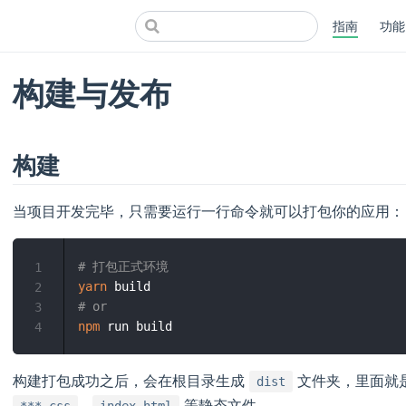
指南
功能
构建与发布
构建
当项目开发完毕，只需要运行一行命令就可以打包你的应用：
# 打包正式环境
1
yarn
2
# or 
3
npm
4
构建打包成功之后，会在根目录生成
文件夹，里面就
dist
、
等静态文件。