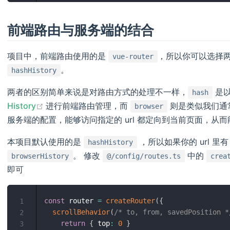
前端路由与服务端的结合
项目中，前端路由使用的是
，所以你可以选择
vue-router
。
hashHistory
两者的区别简单来说是对路由方式的处理不一样，
是
hash
(opens new window)
History
进行前端路由管理，而
则是类似我们通
browser
服务端的配置，能够访问指定的 url 都定向到当前页面，从
本项目默认使用的是
，所以如果你的 url 里
hashHistory
。 修改
中的
browserHistory
@/config/routes.ts
crea
即可
const
 router 
=
createRouter
(
{
1
scrollBehavior
(
/* to, from, savedPosition *
2
return
{
 top
:
0
}
3